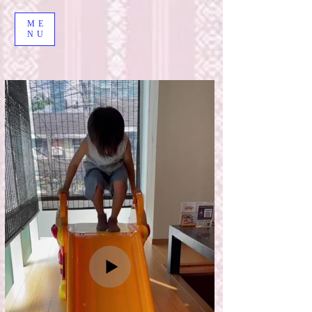
ME
NU